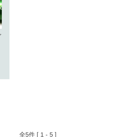
ア
全
5
件 [ 1 - 5 ]